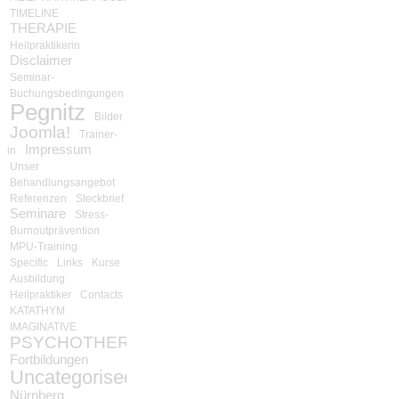
TIMELINE
THERAPIE
Heilpraktikerin
Disclaimer
Seminar-
Buchungsbedingungen
Pegnitz
Bilder
Joomla!
Trainer-
Impressum
in
Unser
Behandlungsangebot
Referenzen
Steckbrief
Seminare
Stress-
Burnoutprävention
MPU-Training
Specific
Links
Kurse
Ausbildung
Heilpraktiker
Contacts
KATATHYM
IMAGINATIVE
PSYCHOTHERAPIE
Fortbildungen
Uncategorised
Nürnberg