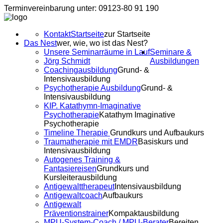
Terminvereinbarung unter: 09123-80 91 190
Kontakt
Startseite
zur Startseite
Das Nest
wer, wie, wo ist das Nest?
Unsere Seminarräume in Lauf
Seminare &
Jörg Schmidt
Ausbildungen
Coachingausbildung
Grund- &
Intensivausbildung
Psychotherapie Ausbildung
Grund- &
Intensivausbildung
KIP. Katathymn-Imaginative
Psychotherapie
Katathym Imaginative
Psychotherapie
Timeline Therapie
Grundkurs und Aufbaukurs
Traumatherapie mit EMDR
Basiskurs und
Intensivausbildung
Autogenes Training &
Fantasiereisen
Grundkurs und
Kursleiterausbildung
Antigewalttherapeut
Intensivausbildung
Antigewaltcoach
Aufbaukurs
Antigewalt
Präventionstrainer
Kompaktausbildung
MPU-System-Coach / MPU-Berater
Bereiten