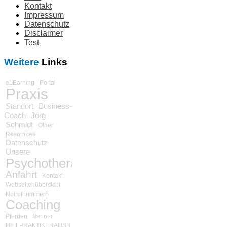
Kontakt
Impressum
Datenschutz
Disclaimer
Test
Weitere
Links
eLEarning
Portal
Praxis
Standort
Business-
Coach
Jörg
Schmidt
Other
Resources
Datenschutz
Unsere
Psychotherapie
Anfahrt
Kontakt
Webseitenübersicht
Notrufnummern
Coaching
Pferden
Banner
HEILPRAKTIKERAUSBILDUNG