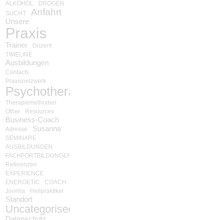
ALKOHOL
DROGEN
Anfahrt
SUCHT
Unsere
Praxis
Trainer
Dozent
TIMELINE
Ausbildungen
Contacts
Praxisnetzwerk
Psychotherapie
Therapiemethoden
Other
Resources
Business-Coach
Susanna
Adresse
SEMINARE
AUSBILDUNGEN
FACHFORTBILDUNGEN
Referenzen
EXPERIENCE
ENERGETIC
COACH
Joomla
Heilpraktiker
Standort
Uncategorised
Datenschutz