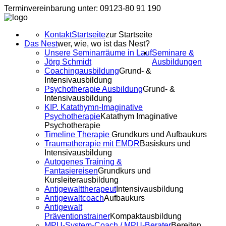
Terminvereinbarung unter: 09123-80 91 190
Kontakt
Startseite
zur Startseite
Das Nest
wer, wie, wo ist das Nest?
Unsere Seminarräume in Lauf
Seminare &
Jörg Schmidt
Ausbildungen
Coachingausbildung
Grund- &
Intensivausbildung
Psychotherapie Ausbildung
Grund- &
Intensivausbildung
KIP. Katathymn-Imaginative
Psychotherapie
Katathym Imaginative
Psychotherapie
Timeline Therapie
Grundkurs und Aufbaukurs
Traumatherapie mit EMDR
Basiskurs und
Intensivausbildung
Autogenes Training &
Fantasiereisen
Grundkurs und
Kursleiterausbildung
Antigewalttherapeut
Intensivausbildung
Antigewaltcoach
Aufbaukurs
Antigewalt
Präventionstrainer
Kompaktausbildung
MPU-System-Coach / MPU-Berater
Bereiten