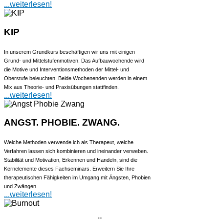
...weiterlesen!
KIP
In unserem Grundkurs beschäftigen wir uns mit einigen
Grund- und Mittelstufenmotiven. Das Aufbauwochende wird
die Motive und Interventionsmethoden der Mittel- und
Oberstufe beleuchten. Beide Wochenenden werden in einem
Mix aus Theorie- und Praxisübungen stattfinden.
...weiterlesen!
ANGST. PHOBIE. ZWANG.
Welche Methoden verwende ich als Therapeut, welche
Verfahren lassen sich kombinieren und ineinander verweben.
Stabilität und Motivation, Erkennen und Handeln, sind die
Kernelemente dieses Fachseminars. Erweitern Sie Ihre
therapeutischen Fähigkeiten im Umgang mit Ängsten, Phobien
und Zwängen.
...weiterlesen!