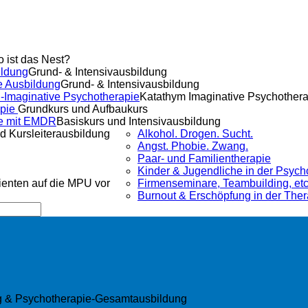
o ist das Nest?
ldung
Grund- & Intensivausbildung
e Ausbildung
Grund- & Intensivausbildung
-Imaginative Psychotherapie
Katathym Imaginative Psychother
apie
Grundkurs und Aufbaukurs
e mit EMDR
Basiskurs und Intensivausbildung
d Kursleiterausbildung
Alkohol. Drogen. Sucht.
Angst. Phobie. Zwang.
Paar- und Familientherapie
Kinder & Jugendliche in der Psych
lienten auf die MPU vor
Firmenseminare, Teambuilding, etc
Burnout & Erschöpfung in der Ther