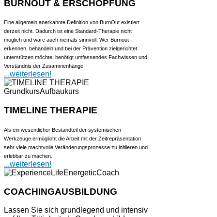
BURNOUT & ERSCHÖPFUNG
Eine allgemein anerkannte Definition von BurnOut existiert
derzeit nicht. Dadurch ist eine Standard-Therapie nicht
möglich und wäre auch niemals sinnvoll. Wer Burnout
erkennen, behandeln und bei der Prävention zielgerichtet
unterstützen möchte, benötigt umfassendes Fachwissen und
Verständnis der Zusammenhänge.
...weiterlesen!
TIMELINE THERAPIE
Als ein wesentlicher Bestandteil der systemischen
Werkzeuge ermöglicht die Arbeit mit der Zeitrepräsentation
sehr viele machtvolle Veränderungsprozesse zu initiieren und
erlebbar zu machen.
...weiterlesen!
COACHINGAUSBILDUNG
Lassen Sie sich grundlegend und intensiv