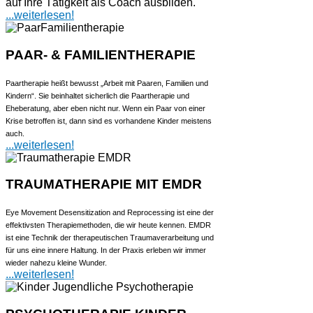
auf Ihre Tätigkeit als Coach ausbilden.
...
weiterlesen!
PAAR- & FAMILIENTHERAPIE
Paartherapie heißt bewusst „Arbeit mit Paaren, Familien und
Kindern“. Sie beinhaltet sicherlich die Paartherapie und
Eheberatung, aber eben nicht nur. Wenn ein Paar von einer
Krise betroffen ist, dann sind es vorhandene Kinder meistens
auch.
...weiterlesen!
TRAUMATHERAPIE MIT EMDR
Eye Movement Desensitization and Reprocessing ist eine der
effektivsten Therapiemethoden, die wir heute kennen. EMDR
ist eine Technik der therapeutischen Traumaverarbeitung und
für uns eine innere Haltung. In der Praxis erleben wir immer
wieder nahezu kleine Wunder.
...weiterlesen!