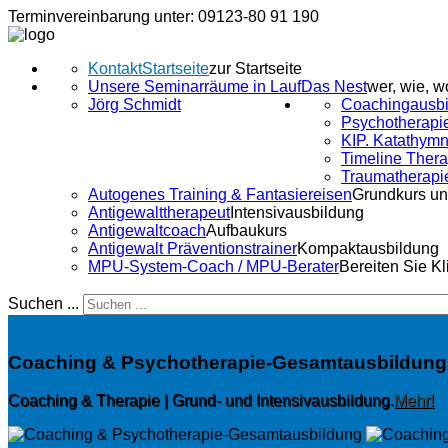
Terminvereinbarung unter: 09123-80 91 190
Kontakt
Startseite
zur Startseite
Unsere Seminarräume in Lauf
Das Nest
wer, wie, w
Jörg Schmidt
Coachingausbi
Psychotherapi
KIP. Katathymn
Timeline Ther
Traumatherapi
Autogenes Training & Fantasiereisen
Grundkurs un
Antigewalttherapeut
Intensivausbildung
Antigewaltcoach
Aufbaukurs
Antigewalt Präventionstrainer
Kompaktausbildung
MPU-System-Coach / MPU-Berater
Bereiten Sie K
Suchen ...
Coaching & Psychotherapie-Gesamtausbildung
Coaching & Therapie | Grund- und Intensivausbildung.
Mehr!