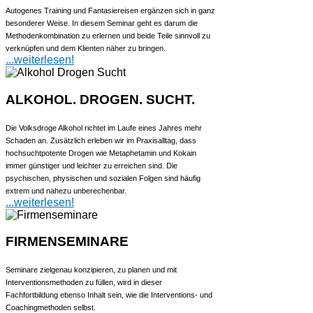
Autogenes Training und Fantasiereisen ergänzen sich in ganz
besonderer Weise. In diesem Seminar geht es darum die
Methodenkombination zu erlernen und beide Teile sinnvoll zu
verknüpfen und dem Klienten näher zu bringen.
...weiterlesen!
ALKOHOL. DROGEN. SUCHT.
Die Volksdroge Alkohol richtet im Laufe eines Jahres mehr
Schaden an. Zusätzlich erleben wir im Praxisalltag, dass
hochsuchtpotente Drogen wie Metaphetamin und Kokain
immer günstiger und leichter zu erreichen sind. Die
psychischen, physischen und sozialen Folgen sind häufig
extrem und nahezu unberechenbar.
...weiterlesen!
FIRMENSEMINARE
Seminare zielgenau konzipieren, zu planen und mit
Interventionsmethoden zu füllen, wird in dieser
Fachfortbildung ebenso Inhalt sein, wie die Interventions- und
Coachingmethoden selbst.