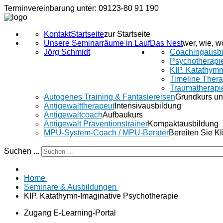
Terminvereinbarung unter: 09123-80 91 190
Kontakt
Startseite
zur Startseite
Unsere Seminarräume in Lauf
Das Nest
wer, wie, w
Jörg Schmidt
Coachingausbi
Psychotherapi
KIP. Katathymn
Timeline Ther
Traumatherapi
Autogenes Training & Fantasiereisen
Grundkurs un
Antigewalttherapeut
Intensivausbildung
Antigewaltcoach
Aufbaukurs
Antigewalt Präventionstrainer
Kompaktausbildung
MPU-System-Coach / MPU-Berater
Bereiten Sie K
Suchen ...
Home
Seminare & Ausbildungen
KIP. Katathymn-Imaginative Psychotherapie
Zugang E-Learning-Portal