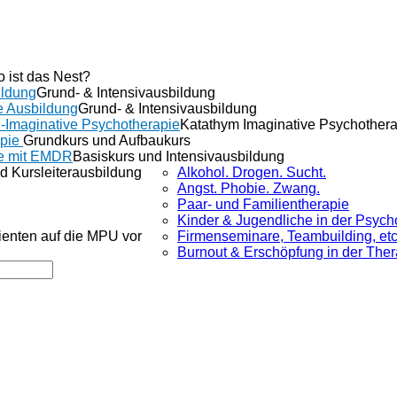
o ist das Nest?
ldung
Grund- & Intensivausbildung
e Ausbildung
Grund- & Intensivausbildung
-Imaginative Psychotherapie
Katathym Imaginative Psychother
apie
Grundkurs und Aufbaukurs
e mit EMDR
Basiskurs und Intensivausbildung
d Kursleiterausbildung
Alkohol. Drogen. Sucht.
Angst. Phobie. Zwang.
Paar- und Familientherapie
Kinder & Jugendliche in der Psych
lienten auf die MPU vor
Firmenseminare, Teambuilding, etc
Burnout & Erschöpfung in der Ther