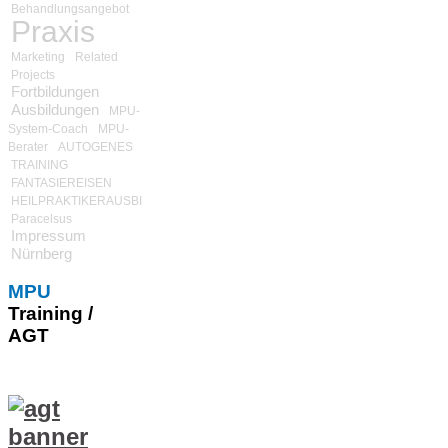
Behandlungsangebot
Praxis
Marketing
Related
Projects
Fortbildungen
Ausbildungen
MPU-
System-Coach
MPU-
Berater
AUTOGENES
TRAINING
FANTASIEREISEN
HEILPRAKTIKERAUSBILDUNG
Paracelsus
Impressum
Nürnberg
MPU
Training /
AGT