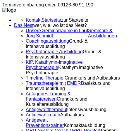
Terminvereinbarung unter: 09123-80 91 190
Kontakt
Startseite
zur Startseite
Das Nest
wer, wie, wo ist das Nest?
Unsere Seminarräume in Lauf
Seminare &
Jörg Schmidt
Ausbildungen
Coachingausbildung
Grund- &
Intensivausbildung
Psychotherapie Ausbildung
Grund- &
Intensivausbildung
KIP. Katathymn-Imaginative
Psychotherapie
Katathym Imaginative
Psychotherapie
Timeline Therapie
Grundkurs und Aufbaukurs
Traumatherapie mit EMDR
Basiskurs und
Intensivausbildung
Autogenes Training &
Fantasiereisen
Grundkurs und
Kursleiterausbildung
Antigewalttherapeut
Intensivausbildung
Antigewaltcoach
Aufbaukurs
Antigewalt
Präventionstrainer
Kompaktausbildung
MPU-System-Coach / MPU-Berater
Bereiten