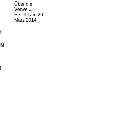
Über die
Verwe ...
Erstellt am 20.
März 2014
n
ng
R