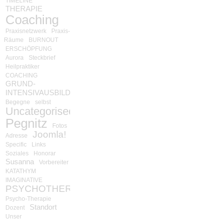
TIMELINE
THERAPIE
Coaching
Praxisnetzwerk
Praxis-
Räume
BURNOUT
ERSCHÖPFUNG
Aurora
Steckbrief
Heilpraktiker
COACHING
GRUND-
INTENSIVAUSBILDUNG
Begegne
selbst
Uncategorised
Pegnitz
Fotos
Joomla!
Adresse
Specific
Links
Soziales
Honorar
Susanna
Vorbereiter
KATATHYM
IMAGINATIVE
PSYCHOTHERAPIE
Psycho-Therapie
Standort
Dozent
Unser