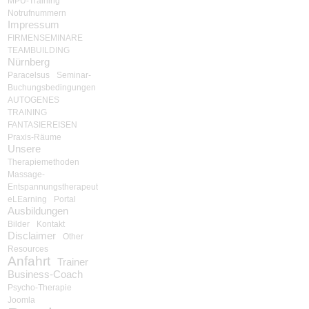
MPU-Training
Notrufnummern
Impressum
FIRMENSEMINARE
TEAMBUILDING
Nürnberg
Paracelsus
Seminar-
Buchungsbedingungen
AUTOGENES
TRAINING
FANTASIEREISEN
Praxis-Räume
Unsere
Therapiemethoden
Massage-
Entspannungstherapeut
eLEarning
Portal
Ausbildungen
Bilder
Kontakt
Disclaimer
Other
Resources
Anfahrt
Trainer
Business-Coach
Psycho-Therapie
Joomla