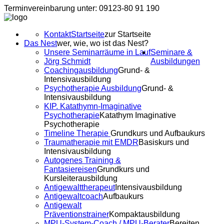
Terminvereinbarung unter: 09123-80 91 190
Kontakt
Startseite
zur Startseite
Das Nest
wer, wie, wo ist das Nest?
Unsere Seminarräume in Lauf
Seminare &
Jörg Schmidt
Ausbildungen
Coachingausbildung
Grund- &
Intensivausbildung
Psychotherapie Ausbildung
Grund- &
Intensivausbildung
KIP. Katathymn-Imaginative
Psychotherapie
Katathym Imaginative
Psychotherapie
Timeline Therapie
Grundkurs und Aufbaukurs
Traumatherapie mit EMDR
Basiskurs und
Intensivausbildung
Autogenes Training &
Fantasiereisen
Grundkurs und
Kursleiterausbildung
Antigewalttherapeut
Intensivausbildung
Antigewaltcoach
Aufbaukurs
Antigewalt
Präventionstrainer
Kompaktausbildung
MPU-System-Coach / MPU-Berater
Bereiten