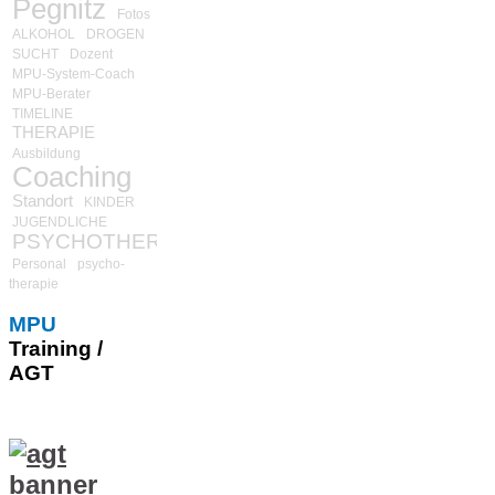
Pegnitz
Fotos
ALKOHOL
DROGEN
SUCHT
Dozent
MPU-System-Coach
MPU-Berater
TIMELINE
THERAPIE
Ausbildung
Coaching
Standort
KINDER
JUGENDLICHE
PSYCHOTHERAPIE
Personal
psycho-
therapie
MPU
Training /
AGT