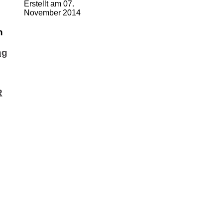
Erstellt am 07.
November 2014
n
ng
R