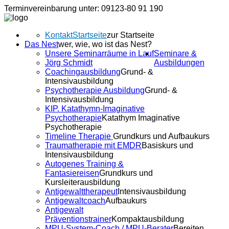
Terminvereinbarung unter: 09123-80 91 190
Kontakt
Startseite
zur Startseite
Das Nest
wer, wie, wo ist das Nest?
Unsere Seminarräume in Lauf
Seminare &
Jörg Schmidt
Ausbildungen
Coachingausbildung
Grund- &
Intensivausbildung
Psychotherapie Ausbildung
Grund- &
Intensivausbildung
KIP. Katathymn-Imaginative
Psychotherapie
Katathym Imaginative
Psychotherapie
Timeline Therapie
Grundkurs und Aufbaukurs
Traumatherapie mit EMDR
Basiskurs und
Intensivausbildung
Autogenes Training &
Fantasiereisen
Grundkurs und
Kursleiterausbildung
Antigewalttherapeut
Intensivausbildung
Antigewaltcoach
Aufbaukurs
Antigewalt
Präventionstrainer
Kompaktausbildung
MPU-System-Coach / MPU-Berater
Bereiten