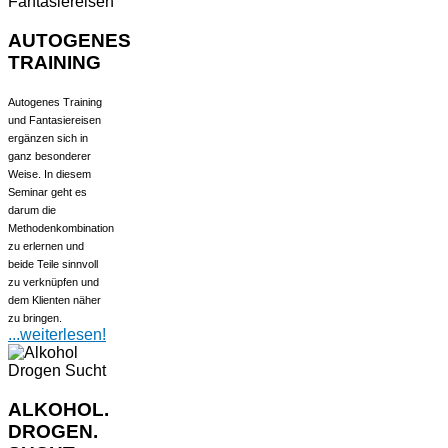
AUTOGENES
TRAINING
Autogenes Training
und Fantasiereisen
ergänzen sich in
ganz besonderer
Weise. In diesem
Seminar geht es
darum die
Methodenkombination
zu erlernen und
beide Teile sinnvoll
zu verknüpfen und
dem Klienten näher
zu bringen.
...weiterlesen!
ALKOHOL.
DROGEN.