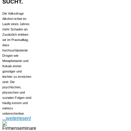
SUCHT.
Die Volksdroge
Alkohol richtet im
Laufe eines Jahres
mehr Schaden an.
Zusätzlich erleben
wir im Praxisalltag,
dass
hochsuchtpotente
Drogen wie
Metaphetamin und
Kokain immer
günstiger und
leichter zu erreichen
sind. Die
psychischen,
physischen und
sozialen Folgen sind
häufig extrem und
nahezu
unberechenbar.
...weiterlesen!