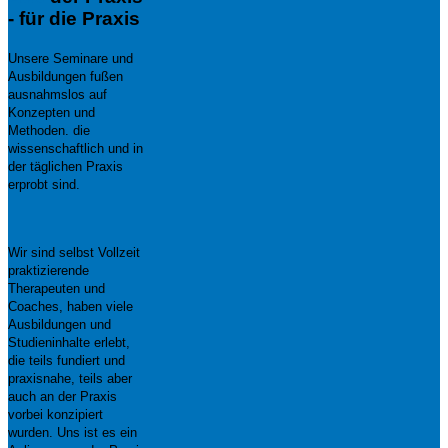
- für die Praxis
Unsere Seminare und
Ausbildungen fußen
ausnahmslos auf
Konzepten und
Methoden. die
wissenschaftlich und in
der täglichen Praxis
erprobt sind.
Wir sind selbst Vollzeit
praktizierende
Therapeuten und
Coaches, haben viele
Ausbildungen und
Studieninhalte erlebt,
die teils fundiert und
praxisnahe, teils aber
auch an der Praxis
vorbei konzipiert
wurden. Uns ist es ein