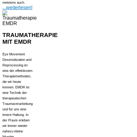
meistens auch.
...weiterlesen!
TRAUMATHERAPIE
MIT EMDR
Eye Movement
Desensitization and
Reprocessing ist
eine der effektivsten
Therapiemethoden,
die wir heute
kennen. EMDR ist
eine Technik der
therapeutischen
Traumaverarbeitung
und für uns eine
innere Haltung. In
der Praxis erleben
wir immer wieder
nahezu kleine
Wunder.