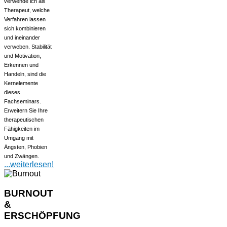
verwende ich als
Therapeut, welche
Verfahren lassen
sich kombinieren
und ineinander
verweben. Stabilität
und Motivation,
Erkennen und
Handeln, sind die
Kernelemente
dieses
Fachseminars.
Erweitern Sie Ihre
therapeutischen
Fähigkeiten im
Umgang mit
Ängsten, Phobien
und Zwängen.
...weiterlesen!
BURNOUT
&
ERSCHÖPFUNG