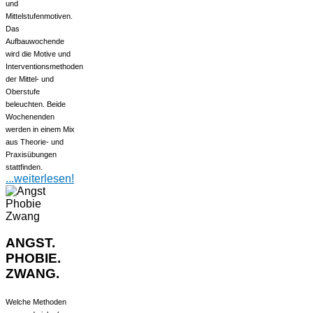
und
Mittelstufenmotiven.
Das
Aufbauwochende
wird die Motive und
Interventionsmethoden
der Mittel- und
Oberstufe
beleuchten. Beide
Wochenenden
werden in einem Mix
aus Theorie- und
Praxisübungen
stattfinden.
...weiterlesen!
ANGST.
PHOBIE.
ZWANG.
Welche Methoden