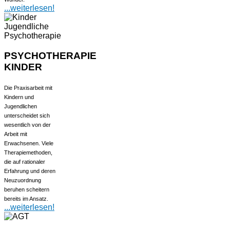
...weiterlesen!
PSYCHOTHERAPIE
KINDER
Die Praxisarbeit mit
Kindern und
Jugendlichen
unterscheidet sich
wesentlich von der
Arbeit mit
Erwachsenen. Viele
Therapiemethoden,
die auf rationaler
Erfahrung und deren
Neuzuordnung
beruhen scheitern
bereits im Ansatz.
...weiterlesen!