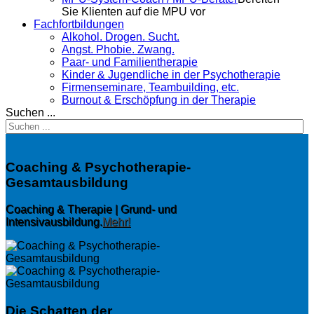
Sie Klienten auf die MPU vor
Fachfortbildungen
Alkohol. Drogen. Sucht.
Angst. Phobie. Zwang.
Paar- und Familientherapie
Kinder & Jugendliche in der Psychotherapie
Firmenseminare, Teambuilding, etc.
Burnout & Erschöpfung in der Therapie
Suchen ...
Coaching & Psychotherapie-
Gesamtausbildung
Coaching & Therapie | Grund- und
Intensivausbildung.
Mehr!
Die Schatten der