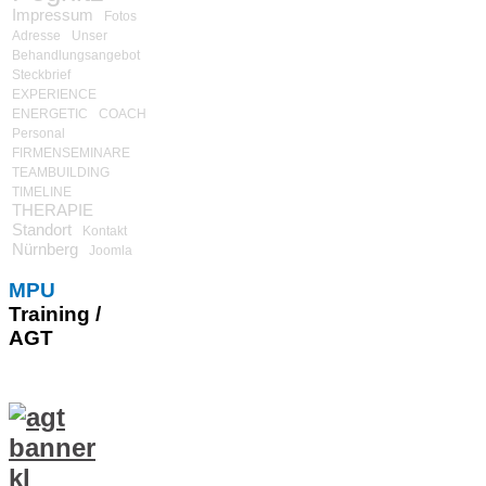
Impressum
Fotos
Adresse
Unser
Behandlungsangebot
Steckbrief
EXPERIENCE
ENERGETIC
COACH
Personal
FIRMENSEMINARE
TEAMBUILDING
TIMELINE
THERAPIE
Standort
Kontakt
Nürnberg
Joomla
MPU
Training /
AGT