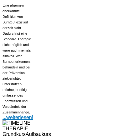
Eine allgemein
anerkannte
Definition von
BurnOut existiert
derzeit nicht.
Dadurch ist eine
Standard-Therapie
nicht möglich und
wäre auch niemals
sinnvoll. Wer
Burnout erkennen,
behandeln und bei
der Prävention
zielgerichtet
unterstützen
möchte, benötigt
umfassendes
Fachwissen und
Verständnis der
Zusammenhänge.
...weiterlesen!