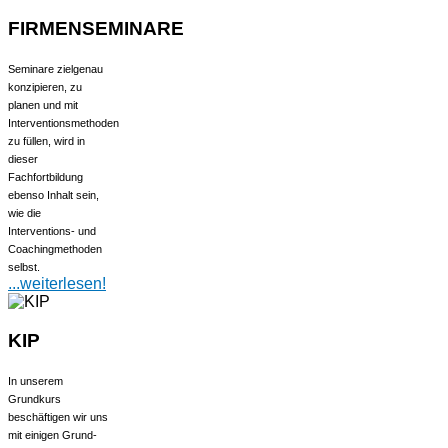
FIRMENSEMINARE
Seminare zielgenau
konzipieren, zu
planen und mit
Interventionsmethoden
zu füllen, wird in
dieser
Fachfortbildung
ebenso Inhalt sein,
wie die
Interventions- und
Coachingmethoden
selbst.
...weiterlesen!
KIP
In unserem
Grundkurs
beschäftigen wir uns
mit einigen Grund-