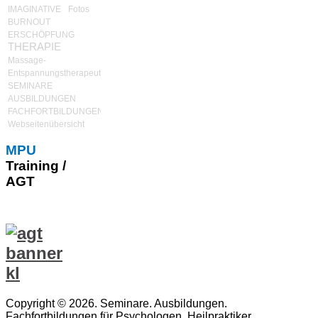
IMAGINATIVE
Fotos
BURNOUT
ERSCHÖPFUNG
THERAPIE
Massage-
Entspannungstherapeut
SEMINARE
AUSBILDUNGEN
FACHFORTBILDUNGEN
Webseitenübersicht
MPU
Training /
AGT
Copyright © 2026. Seminare. Ausbildungen.
Fachfortbildungen für Psychologen, Heilpraktiker,