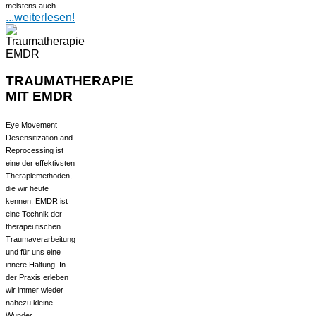
meistens auch.
...weiterlesen!
TRAUMATHERAPIE
MIT EMDR
Eye Movement
Desensitization and
Reprocessing ist
eine der effektivsten
Therapiemethoden,
die wir heute
kennen. EMDR ist
eine Technik der
therapeutischen
Traumaverarbeitung
und für uns eine
innere Haltung. In
der Praxis erleben
wir immer wieder
nahezu kleine
Wunder.