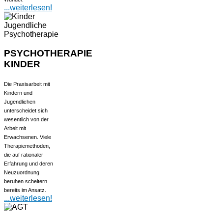
...weiterlesen!
PSYCHOTHERAPIE
KINDER
Die Praxisarbeit mit
Kindern und
Jugendlichen
unterscheidet sich
wesentlich von der
Arbeit mit
Erwachsenen. Viele
Therapiemethoden,
die auf rationaler
Erfahrung und deren
Neuzuordnung
beruhen scheitern
bereits im Ansatz.
...weiterlesen!