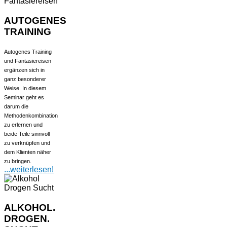
AUTOGENES
TRAINING
Autogenes Training
und Fantasiereisen
ergänzen sich in
ganz besonderer
Weise. In diesem
Seminar geht es
darum die
Methodenkombination
zu erlernen und
beide Teile sinnvoll
zu verknüpfen und
dem Klienten näher
zu bringen.
...weiterlesen!
ALKOHOL.
DROGEN.