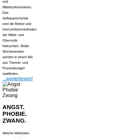
und
Mittelstufenmotiven.
Das
Aufbauwochende
wird die Motive und
Interventionsmethoden
der Mittel- und
Oberstufe
beleuchten. Beide
Wochenenden
werden in einem Mix
aus Theorie- und
Praxisübungen
stattfinden.
...weiterlesen!
ANGST.
PHOBIE.
ZWANG.
Welche Methoden