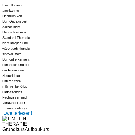
Eine allgemein
anerkannte
Definition von
BurnOut existiert
derzeit nicht.
Dadurch ist eine
Standard-Therapie
nicht möglich und
wäre auch niemals
sinnvoll. Wer
Burnout erkennen,
behandeln und bei
der Prävention
zielgerichtet
unterstützen
möchte, benötigt
umfassendes
Fachwissen und
Verständnis der
Zusammenhänge.
...weiterlesen!