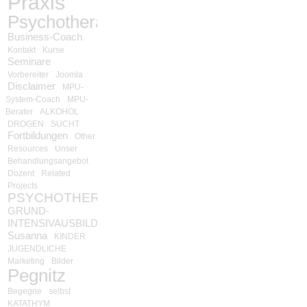
Praxis
Psychotherapie
Business-Coach
Kontakt
Kurse
Seminare
Vorbereiter
Joomla
Disclaimer
MPU-
System-Coach
MPU-
Berater
ALKOHOL
DROGEN
SUCHT
Fortbildungen
Other
Resources
Unser
Behandlungsangebot
Dozent
Related
Projects
PSYCHOTHERAPIE
GRUND-
INTENSIVAUSBILDUNG
Susanna
KINDER
JUGENDLICHE
Marketing
Bilder
Pegnitz
Begegne
selbst
KATATHYM