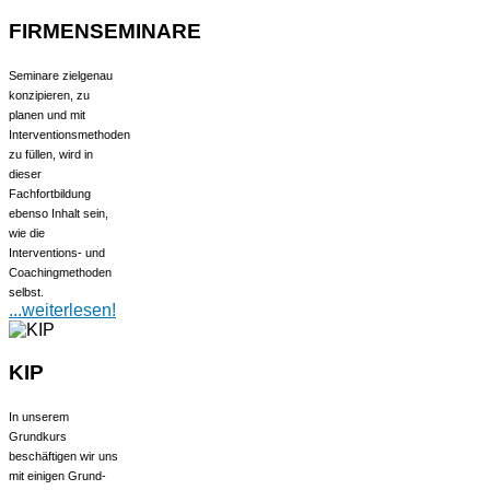
FIRMENSEMINARE
Seminare zielgenau
konzipieren, zu
planen und mit
Interventionsmethoden
zu füllen, wird in
dieser
Fachfortbildung
ebenso Inhalt sein,
wie die
Interventions- und
Coachingmethoden
selbst.
...weiterlesen!
KIP
In unserem
Grundkurs
beschäftigen wir uns
mit einigen Grund-