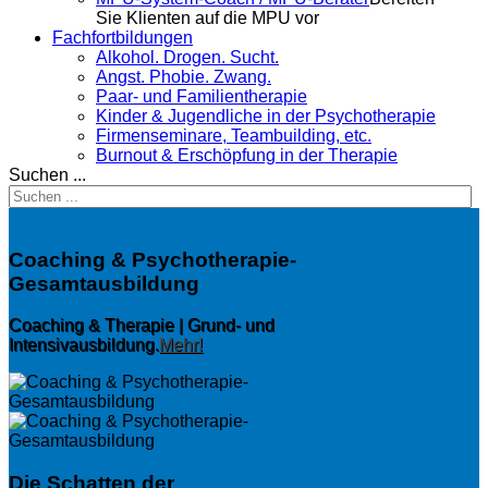
Sie Klienten auf die MPU vor
Fachfortbildungen
Alkohol. Drogen. Sucht.
Angst. Phobie. Zwang.
Paar- und Familientherapie
Kinder & Jugendliche in der Psychotherapie
Firmenseminare, Teambuilding, etc.
Burnout & Erschöpfung in der Therapie
Suchen ...
Coaching & Psychotherapie-
Gesamtausbildung
Coaching & Therapie | Grund- und
Intensivausbildung.
Mehr!
Die Schatten der