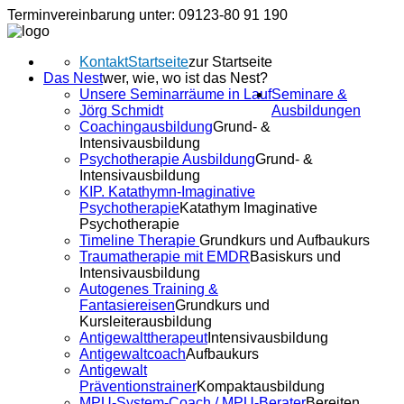
Terminvereinbarung unter: 09123-80 91 190
Kontakt
Startseite
zur Startseite
Das Nest
wer, wie, wo ist das Nest?
Unsere Seminarräume in Lauf
Seminare &
Jörg Schmidt
Ausbildungen
Coachingausbildung
Grund- &
Intensivausbildung
Psychotherapie Ausbildung
Grund- &
Intensivausbildung
KIP. Katathymn-Imaginative
Psychotherapie
Katathym Imaginative
Psychotherapie
Timeline Therapie
Grundkurs und Aufbaukurs
Traumatherapie mit EMDR
Basiskurs und
Intensivausbildung
Autogenes Training &
Fantasiereisen
Grundkurs und
Kursleiterausbildung
Antigewalttherapeut
Intensivausbildung
Antigewaltcoach
Aufbaukurs
Antigewalt
Präventionstrainer
Kompaktausbildung
MPU-System-Coach / MPU-Berater
Bereiten