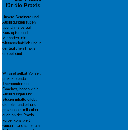
- für die Praxis
Unsere Seminare und
Ausbildungen fußen
ausnahmslos auf
Konzepten und
Methoden. die
wissenschaftlich und in
der täglichen Praxis
erprobt sind.
Wir sind selbst Vollzeit
praktizierende
Therapeuten und
Coaches, haben viele
Ausbildungen und
Studieninhalte erlebt,
die teils fundiert und
praxisnahe, teils aber
auch an der Praxis
vorbei konzipiert
wurden. Uns ist es ein