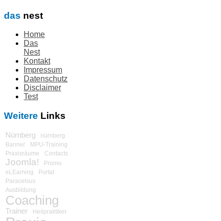
das
nest
Home
Das
Nest
Kontakt
Impressum
Datenschutz
Disclaimer
Test
Weitere
Links
Nürnberg
nürnberg
Banner
MPU-Training
Praxisräume
Contacts
Joomla!
Promo
eLEarning
Portal
Paracelsus
Ausbildung
Coaching
Trainer
Heilpraktiker