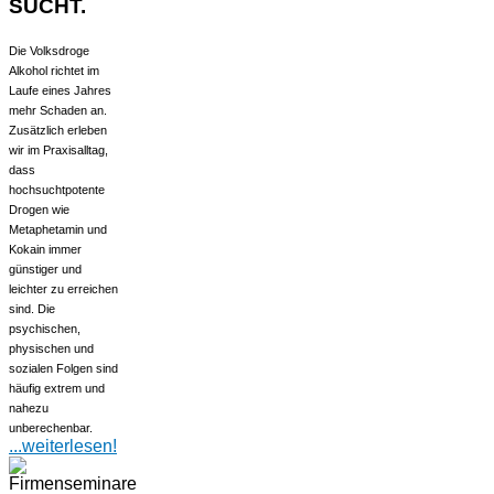
SUCHT.
Die Volksdroge
Alkohol richtet im
Laufe eines Jahres
mehr Schaden an.
Zusätzlich erleben
wir im Praxisalltag,
dass
hochsuchtpotente
Drogen wie
Metaphetamin und
Kokain immer
günstiger und
leichter zu erreichen
sind. Die
psychischen,
physischen und
sozialen Folgen sind
häufig extrem und
nahezu
unberechenbar.
...weiterlesen!