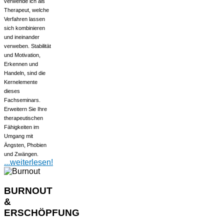
verwende ich als
Therapeut, welche
Verfahren lassen
sich kombinieren
und ineinander
verweben. Stabilität
und Motivation,
Erkennen und
Handeln, sind die
Kernelemente
dieses
Fachseminars.
Erweitern Sie Ihre
therapeutischen
Fähigkeiten im
Umgang mit
Ängsten, Phobien
und Zwängen.
...weiterlesen!
BURNOUT
&
ERSCHÖPFUNG