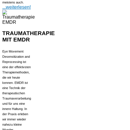
meistens auch.
...weiterlesen!
TRAUMATHERAPIE
MIT EMDR
Eye Movement
Desensitization and
Reprocessing ist
eine der effektivsten
Therapiemethoden,
die wir heute
kennen. EMDR ist
eine Technik der
therapeutischen
Traumaverarbeitung
und für uns eine
innere Haltung. In
der Praxis erleben
wir immer wieder
nahezu kleine
Wunder.