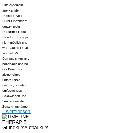
Eine allgemein
anerkannte
Definition von
BurnOut existiert
derzeit nicht.
Dadurch ist eine
Standard-Therapie
nicht möglich und
wäre auch niemals
sinnvoll. Wer
Burnout erkennen,
behandeln und bei
der Prävention
zielgerichtet
unterstützen
möchte, benötigt
umfassendes
Fachwissen und
Verständnis der
Zusammenhänge.
...weiterlesen!