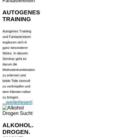
AUTOGENES
TRAINING
Autogenes Training
und Fantasiereisen
ergänzen sich in
ganz besonderer
Weise. In diesem
Seminar geht es
darum die
Methodenkombination
zu erlernen und
beide Teile sinnvoll
zu verknüpfen und
dem Klienten näher
zu bringen.
...weiterlesen!
ALKOHOL.
DROGEN.