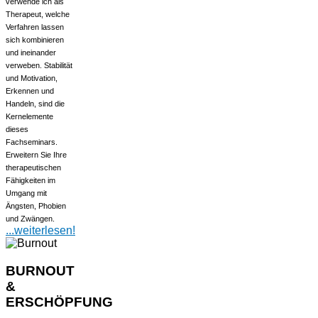
verwende ich als
Therapeut, welche
Verfahren lassen
sich kombinieren
und ineinander
verweben. Stabilität
und Motivation,
Erkennen und
Handeln, sind die
Kernelemente
dieses
Fachseminars.
Erweitern Sie Ihre
therapeutischen
Fähigkeiten im
Umgang mit
Ängsten, Phobien
und Zwängen.
...weiterlesen!
BURNOUT
&
ERSCHÖPFUNG