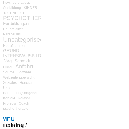
Psychotherapeutin
Ausbildung
KINDER
JUGENDLICHE
PSYCHOTHERAPIE
Fortbildungen
Heilpraktiker
Paracelsus
Uncategorised
Notrufnummern
GRUND-
INTENSIVAUSBILDUNG
Jörg
Schmidt
Anfahrt
Bilder
Source
Software
Webseitenübersicht
Soziales
Honorar
Unser
Behandlungsangebot
Kontakt
Related
Projects
Coach
psycho-therapie
MPU
Training /