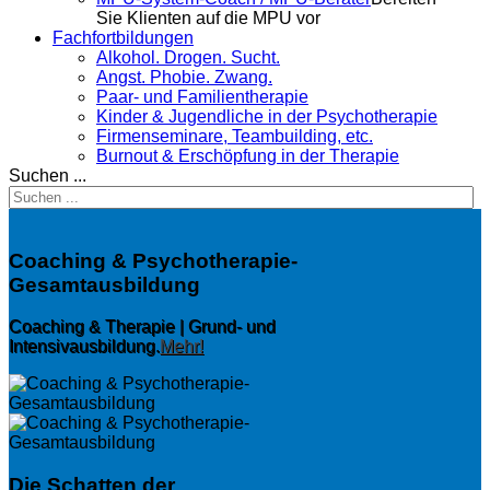
Sie Klienten auf die MPU vor
Fachfortbildungen
Alkohol. Drogen. Sucht.
Angst. Phobie. Zwang.
Paar- und Familientherapie
Kinder & Jugendliche in der Psychotherapie
Firmenseminare, Teambuilding, etc.
Burnout & Erschöpfung in der Therapie
Suchen ...
Coaching & Psychotherapie-
Gesamtausbildung
Coaching & Therapie | Grund- und
Intensivausbildung.
Mehr!
Die Schatten der