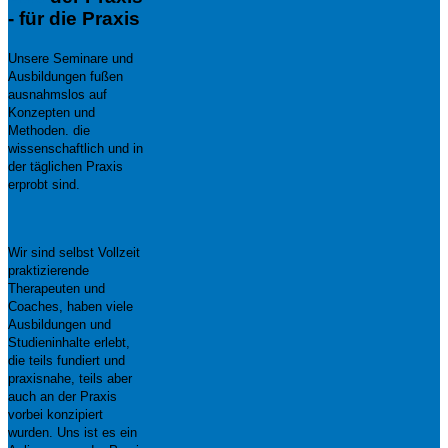
- für die Praxis
Unsere Seminare und
Ausbildungen fußen
ausnahmslos auf
Konzepten und
Methoden. die
wissenschaftlich und in
der täglichen Praxis
erprobt sind.
Wir sind selbst Vollzeit
praktizierende
Therapeuten und
Coaches, haben viele
Ausbildungen und
Studieninhalte erlebt,
die teils fundiert und
praxisnahe, teils aber
auch an der Praxis
vorbei konzipiert
wurden. Uns ist es ein