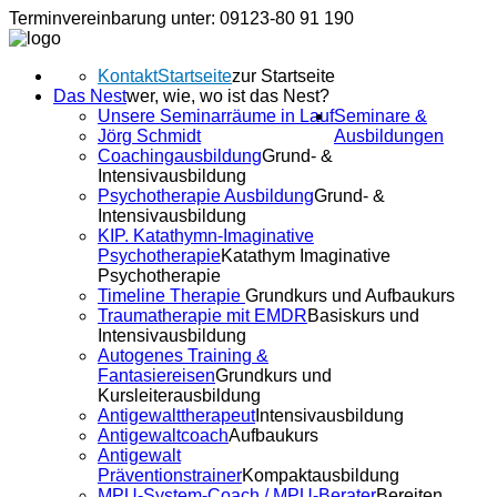
Terminvereinbarung unter: 09123-80 91 190
Kontakt
Startseite
zur Startseite
Das Nest
wer, wie, wo ist das Nest?
Unsere Seminarräume in Lauf
Seminare &
Jörg Schmidt
Ausbildungen
Coachingausbildung
Grund- &
Intensivausbildung
Psychotherapie Ausbildung
Grund- &
Intensivausbildung
KIP. Katathymn-Imaginative
Psychotherapie
Katathym Imaginative
Psychotherapie
Timeline Therapie
Grundkurs und Aufbaukurs
Traumatherapie mit EMDR
Basiskurs und
Intensivausbildung
Autogenes Training &
Fantasiereisen
Grundkurs und
Kursleiterausbildung
Antigewalttherapeut
Intensivausbildung
Antigewaltcoach
Aufbaukurs
Antigewalt
Präventionstrainer
Kompaktausbildung
MPU-System-Coach / MPU-Berater
Bereiten