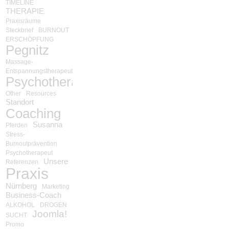
TIMELINE
THERAPIE
Praxisräume
Steckbrief
BURNOUT
ERSCHÖPFUNG
Pegnitz
Massage-
Entspannungstherapeut
Psychotherapie
Other
Resources
Standort
Coaching
Susanna
Pferden
Stress-
Burnoutprävention
Psychotherapeut
Unsere
Referenzen
Praxis
Nürnberg
Marketing
Business-Coach
ALKOHOL
DROGEN
Joomla!
SUCHT
Promo