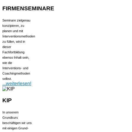
FIRMENSEMINARE
Seminare zielgenau
konzipieren, zu
planen und mit
Interventionsmethoden
zu füllen, wird in
dieser
Fachfortbildung
ebenso Inhalt sein,
wie die
Interventions- und
Coachingmethoden
selbst.
...weiterlesen!
KIP
In unserem
Grundkurs
beschäftigen wir uns
mit einigen Grund-