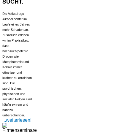
SUCHT.
Die Volksdroge
Alkohol richtet im
Laufe eines Jahres
mehr Schaden an.
Zusätzlich erleben
wir im Praxisalltag,
dass
hochsuchtpotente
Drogen wie
Metaphetamin und
Kokain immer
günstiger und
leichter zu erreichen
sind. Die
psychischen,
physischen und
sozialen Folgen sind
häufig extrem und
nahezu
unberechenbar.
...weiterlesen!