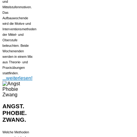
und
Mittelstufenmotiven.
Das
Aufbauwochende
wird die Motive und
Interventionsmethoden
der Mittel- und
Oberstufe
beleuchten. Beide
Wochenenden
werden in einem Mix
aus Theorie- und
Praxisübungen
stattfinden.
...weiterlesen!
ANGST.
PHOBIE.
ZWANG.
Welche Methoden