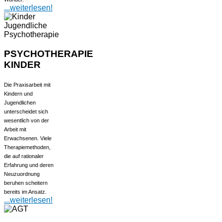
...weiterlesen!
PSYCHOTHERAPIE
KINDER
Die Praxisarbeit mit
Kindern und
Jugendlichen
unterscheidet sich
wesentlich von der
Arbeit mit
Erwachsenen. Viele
Therapiemethoden,
die auf rationaler
Erfahrung und deren
Neuzuordnung
beruhen scheitern
bereits im Ansatz.
...weiterlesen!