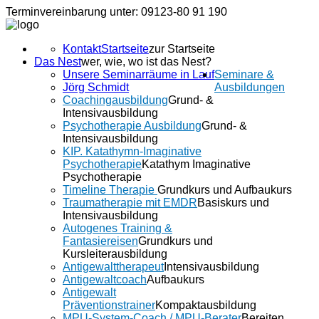
Terminvereinbarung unter: 09123-80 91 190
Kontakt
Startseite
zur Startseite
Das Nest
wer, wie, wo ist das Nest?
Unsere Seminarräume in Lauf
Seminare &
Jörg Schmidt
Ausbildungen
Coachingausbildung
Grund- &
Intensivausbildung
Psychotherapie Ausbildung
Grund- &
Intensivausbildung
KIP. Katathymn-Imaginative
Psychotherapie
Katathym Imaginative
Psychotherapie
Timeline Therapie
Grundkurs und Aufbaukurs
Traumatherapie mit EMDR
Basiskurs und
Intensivausbildung
Autogenes Training &
Fantasiereisen
Grundkurs und
Kursleiterausbildung
Antigewalttherapeut
Intensivausbildung
Antigewaltcoach
Aufbaukurs
Antigewalt
Präventionstrainer
Kompaktausbildung
MPU-System-Coach / MPU-Berater
Bereiten