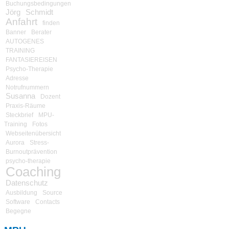
Buchungsbedingungen
Jörg
Schmidt
Anfahrt
finden
Banner
Berater
AUTOGENES
TRAINING
FANTASIEREISEN
Psycho-Therapie
Adresse
Notrufnummern
Susanna
Dozent
Praxis-Räume
Steckbrief
MPU-
Training
Fotos
Webseitenübersicht
Aurora
Stress-
Burnoutprävention
psycho-therapie
Coaching
Datenschutz
Ausbildung
Source
Software
Contacts
Begegne