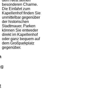
dem Nest seinen
besonderen Charme.
Die Einfahrt zum
Kapellenhof finden Sie
unmittelbar gegenüber
der historischen
Stadtmauer. Parken
können Sie entweder
direkt im Kapellenhof
oder ganz bequem auf
dem Großparkplatz
gegenüber.
n
ng
R