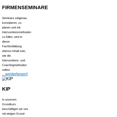
FIRMENSEMINARE
Seminare zielgenau
konzipieren, zu
planen und mit
Interventionsmethoden
zu füllen, wird in
dieser
Fachfortbildung
ebenso Inhalt sein,
wie die
Interventions- und
Coachingmethoden
selbst.
...weiterlesen!
KIP
In unserem
Grundkurs
beschäftigen wir uns
mit einigen Grund-