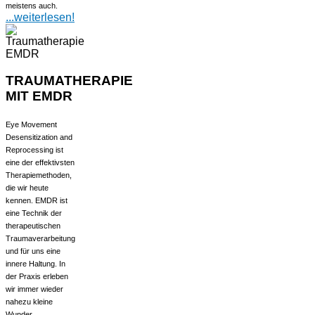
meistens auch.
...weiterlesen!
TRAUMATHERAPIE
MIT EMDR
Eye Movement
Desensitization and
Reprocessing ist
eine der effektivsten
Therapiemethoden,
die wir heute
kennen. EMDR ist
eine Technik der
therapeutischen
Traumaverarbeitung
und für uns eine
innere Haltung. In
der Praxis erleben
wir immer wieder
nahezu kleine
Wunder.