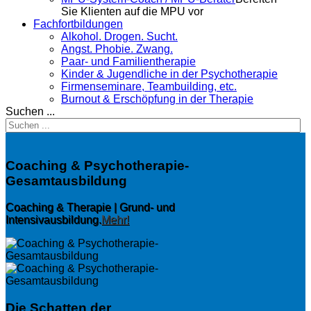
Sie Klienten auf die MPU vor
Fachfortbildungen
Alkohol. Drogen. Sucht.
Angst. Phobie. Zwang.
Paar- und Familientherapie
Kinder & Jugendliche in der Psychotherapie
Firmenseminare, Teambuilding, etc.
Burnout & Erschöpfung in der Therapie
Suchen ...
Coaching & Psychotherapie-
Gesamtausbildung
Coaching & Therapie | Grund- und
Intensivausbildung.
Mehr!
Die Schatten der