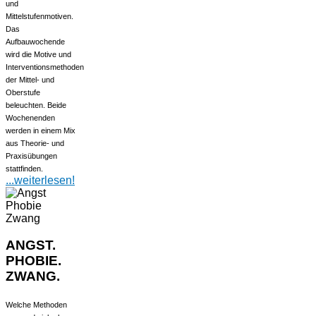
und
Mittelstufenmotiven.
Das
Aufbauwochende
wird die Motive und
Interventionsmethoden
der Mittel- und
Oberstufe
beleuchten. Beide
Wochenenden
werden in einem Mix
aus Theorie- und
Praxisübungen
stattfinden.
...weiterlesen!
ANGST.
PHOBIE.
ZWANG.
Welche Methoden