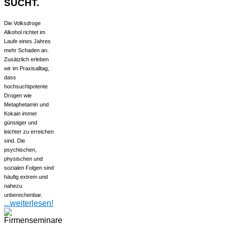
SUCHT.
Die Volksdroge
Alkohol richtet im
Laufe eines Jahres
mehr Schaden an.
Zusätzlich erleben
wir im Praxisalltag,
dass
hochsuchtpotente
Drogen wie
Metaphetamin und
Kokain immer
günstiger und
leichter zu erreichen
sind. Die
psychischen,
physischen und
sozialen Folgen sind
häufig extrem und
nahezu
unberechenbar.
...weiterlesen!