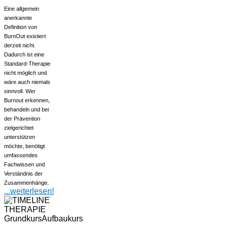
Eine allgemein
anerkannte
Definition von
BurnOut existiert
derzeit nicht.
Dadurch ist eine
Standard-Therapie
nicht möglich und
wäre auch niemals
sinnvoll. Wer
Burnout erkennen,
behandeln und bei
der Prävention
zielgerichtet
unterstützen
möchte, benötigt
umfassendes
Fachwissen und
Verständnis der
Zusammenhänge.
...weiterlesen!