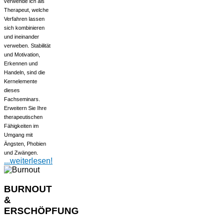
verwende ich als
Therapeut, welche
Verfahren lassen
sich kombinieren
und ineinander
verweben. Stabilität
und Motivation,
Erkennen und
Handeln, sind die
Kernelemente
dieses
Fachseminars.
Erweitern Sie Ihre
therapeutischen
Fähigkeiten im
Umgang mit
Ängsten, Phobien
und Zwängen.
...weiterlesen!
BURNOUT
&
ERSCHÖPFUNG