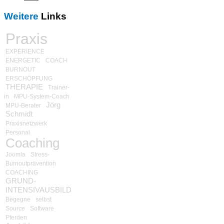
Weitere
Links
Praxis
EXPERIENCE
ENERGETIC
COACH
BURNOUT
ERSCHÖPFUNG
THERAPIE
Trainer-
in
MPU-System-Coach
Jörg
MPU-Berater
Schmidt
Praxisnetzwerk
Personal
Coaching
Joomla
Stress-
Burnoutprävention
COACHING
GRUND-
INTENSIVAUSBILDUNG
Begegne
selbst
Source
Software
Pferden