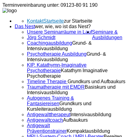
Terminvereinbarung unter: 09123-80 91 190
Kontakt
Startseite
zur Startseite
Das Nest
wer, wie, wo ist das Nest?
Unsere Seminarräume in Lauf
Seminare &
Jörg Schmidt
Ausbildungen
Coachingausbildung
Grund- &
Intensivausbildung
Psychotherapie Ausbildung
Grund- &
Intensivausbildung
KIP. Katathymn-Imaginative
Psychotherapie
Katathym Imaginative
Psychotherapie
Timeline Therapie
Grundkurs und Aufbaukurs
Traumatherapie mit EMDR
Basiskurs und
Intensivausbildung
Autogenes Training &
Fantasiereisen
Grundkurs und
Kursleiterausbildung
Antigewalttherapeut
Intensivausbildung
Antigewaltcoach
Aufbaukurs
Antigewalt
Präventionstrainer
Kompaktausbildung
MPU-System-Coach / MPU-Berater
Bereiten