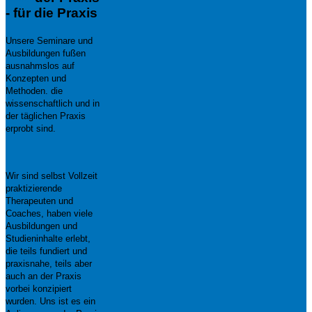
- für die Praxis
Unsere Seminare und
Ausbildungen fußen
ausnahmslos auf
Konzepten und
Methoden. die
wissenschaftlich und in
der täglichen Praxis
erprobt sind.
Wir sind selbst Vollzeit
praktizierende
Therapeuten und
Coaches, haben viele
Ausbildungen und
Studieninhalte erlebt,
die teils fundiert und
praxisnahe, teils aber
auch an der Praxis
vorbei konzipiert
wurden. Uns ist es ein