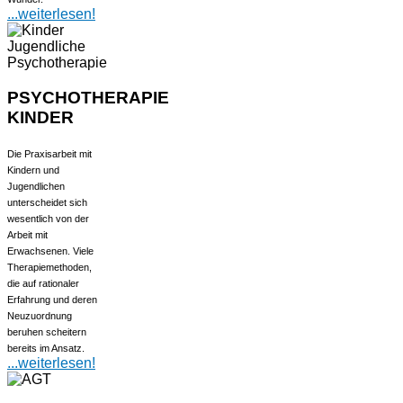
...weiterlesen!
PSYCHOTHERAPIE
KINDER
Die Praxisarbeit mit
Kindern und
Jugendlichen
unterscheidet sich
wesentlich von der
Arbeit mit
Erwachsenen. Viele
Therapiemethoden,
die auf rationaler
Erfahrung und deren
Neuzuordnung
beruhen scheitern
bereits im Ansatz.
...weiterlesen!