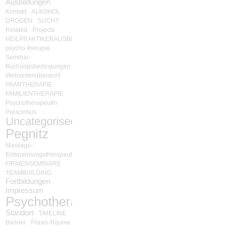
Ausbildungen
Kontakt
ALKOHOL
DROGEN
SUCHT
Related
Projects
HEILPRAKTIKERAUSBILDUNG
psycho-therapie
Seminar-
Buchungsbedingungen
Webseitenübersicht
PAARTHERAPIE
FAMILIENTHERAPIE
Psychotherapeutin
Paracelsus
Uncategorised
Pegnitz
Massage-
Entspannungstherapeut
FIRMENSEMINARE
TEAMBUILDING
Fortbildungen
Impressum
Psychotherapie
Standort
TIMELINE
Banner
Praxis-Räume