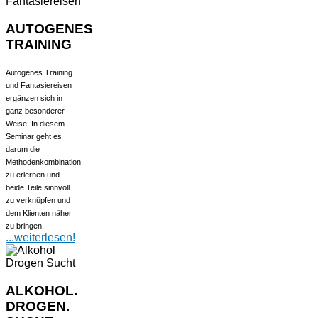
AUTOGENES
TRAINING
Autogenes Training
und Fantasiereisen
ergänzen sich in
ganz besonderer
Weise. In diesem
Seminar geht es
darum die
Methodenkombination
zu erlernen und
beide Teile sinnvoll
zu verknüpfen und
dem Klienten näher
zu bringen.
...weiterlesen!
ALKOHOL.
DROGEN.