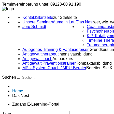
Terminvereinbarung unter: 09123-80 91 190
Kontakt
Startseite
zur Startseite
Unsere Seminarräume in Lauf
Das Nest
wer, wie, w
Jörg Schmidt
Coachingausbi
Psychotherapi
KIP. Katathymn
Timeline Ther
Traumatherapi
Autogenes Training & Fantasiereisen
Grundkurs un
Antigewalttherapeut
Intensivausbildung
Antigewaltcoach
Aufbaukurs
Antigewalt Präventionstrainer
Kompaktausbildung
MPU-System-Coach / MPU-Berater
Bereiten Sie K
Suchen ...
Home
Das Nest
Zugang E-Learning-Portal