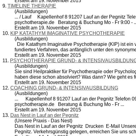
Erstellt am 19. November 2015
9.
TIMELINE THERAPIE
(Ausbildungen)
... / Lauf Kapellenhof 8 91207 Lauf an der Pegnitz Tel
psych
other
apie.de Beratung & Buchung Mo - Fr 9:00 - ..
Erstellt am 19. November 2015
10.
KIP KATATHYM IMAGINATIVE PSYCHOTHERAPIE
(Ausbildungen)
Die Katathym Imaginative Psych
other
apie (KIP) ist ei
fundiertes Verfahren, das anfänglich unter den synonymen
Erstellt am 19. November 2015
11.
PSYCHOTHERAPIE GRUND- & INTENSIVAUSBILDUN
(Ausbildungen)
Sie sind Heilpraktiker für Psych
other
apie oder Psycholog
haben diese schon absolviert? Was dann? Wie geht es für
Erstellt am 19. November 2015
12.
COACHING GRUND- & INTENSIVAUSBILDUNG
(Ausbildungen)
... Kapellenhof 8 91207 Lauf an der Pegnitz Telefon 
psych
other
apie.de Beratung & Buchung Mo - Fr ...
Erstellt am 19. November 2015
13.
Das Nest in Lauf an der Pegnitz
(Unsere Praxis - Das Nest)
Das Nest in Lauf an der Pegnitz Drucken E-Mail Unsere
Pegnitz. Verkehrsgünstig gelegen, erreichen Sie uns schn