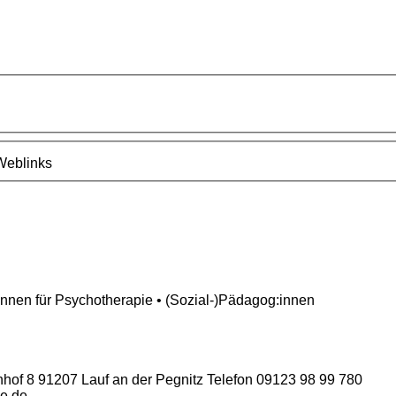
Weblinks
:innen für Psych
other
apie • (Sozial-)Pädagog:innen
nhof 8 91207 Lauf an der Pegnitz Telefon 09123 98 99 780
e.de ...