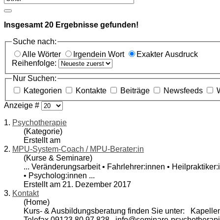
Insgesamt
20
Ergebnisse gefunden!
Suche nach:
Alle Wörter
Irgendein Wort
Exakter Ausdruck
Reihenfolge:
Nur Suchen:
Kategorien
Kontakte
Beiträge
Newsfeeds
Anzeige #
1.
Psychotherapie
(Kategorie)
Erstellt am
2.
MPU-System-Coach / MPU-Berater:in
(Kurse & Seminare)
... Veränderungsarbeit • Fahrlehrer:innen • Heilpraktiker
• Psycholog:innen ...
Erstellt am 21. Dezember 2017
3.
Kontakt
(Home)
Kurs- & Ausbildungsberatung finden Sie unter: Kapelle
Telefax 09123 80 97 828 info@seminare-psych
other
api