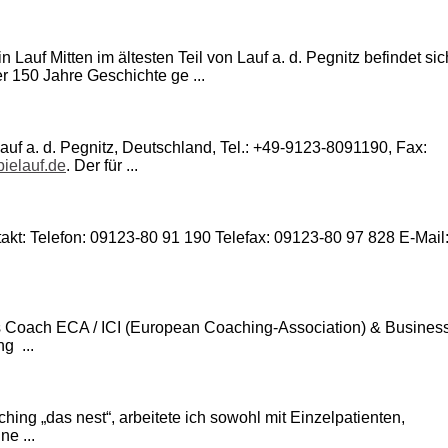
in Lauf Mitten im ältesten Teil von Lauf a. d. Pegnitz befindet sic
r 150 Jahre Geschichte ge ...
uf a. d. Pegnitz, Deutschland, Tel.: +49-9123-8091190, Fax:
ielauf.de
. Der für ...
: Telefon: 09123-80 91 190 Telefax: 09123-80 97 828 E-Mail
ss Coach ECA / ICI (European Coaching-Association) & Busines
g ...
hing „das nest“, arbeitete ich sowohl mit Einzelpatienten,
e ...