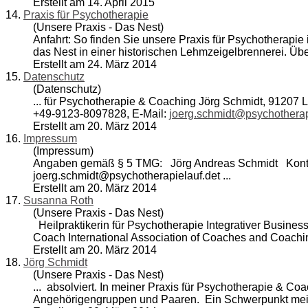
Erstellt am 14. April 2015
14.
Praxis für Psychotherapie
(Unsere Praxis - Das Nest)
Anfahrt: So finden Sie unsere Praxis für Psych
other
apie 
das Nest in einer historischen Lehmzeigelbrennerei. Übe
Erstellt am 24. März 2014
15.
Datenschutz
(Datenschutz)
... für Psych
other
apie & Coaching Jörg Schmidt, 91207 La
+49-9123-8097828, E-Mail:
joerg.schmidt@psychotherap
Erstellt am 20. März 2014
16.
Impressum
(Impressum)
Angaben gemäß § 5 TMG: Jörg Andreas Schmidt Kontakt
joerg.schmidt@psych
other
apielauf.det ...
Erstellt am 20. März 2014
17.
Susanna Roth
(Unsere Praxis - Das Nest)
Heilpraktikerin für Psych
other
apie Integrativer Busine
Coach International Association of Coaches and Coachin
Erstellt am 20. März 2014
18.
Jörg Schmidt
(Unsere Praxis - Das Nest)
... absolviert. In meiner Praxis für Psych
other
apie & Coac
Angehörigengruppen und Paaren. Ein Schwerpunkt mein