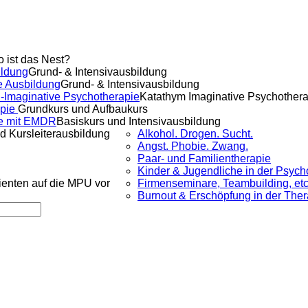
o ist das Nest?
ldung
Grund- & Intensivausbildung
e Ausbildung
Grund- & Intensivausbildung
-Imaginative Psychotherapie
Katathym Imaginative Psychother
apie
Grundkurs und Aufbaukurs
e mit EMDR
Basiskurs und Intensivausbildung
d Kursleiterausbildung
Alkohol. Drogen. Sucht.
Angst. Phobie. Zwang.
Paar- und Familientherapie
Kinder & Jugendliche in der Psych
lienten auf die MPU vor
Firmenseminare, Teambuilding, etc
Burnout & Erschöpfung in der Ther