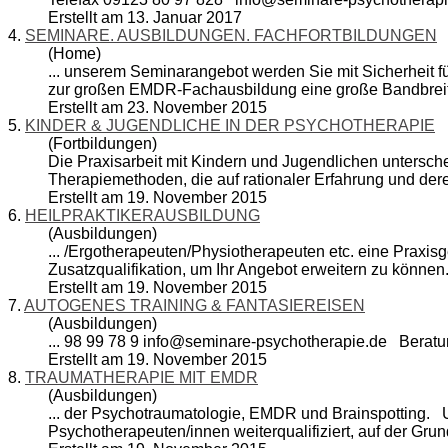
Erstellt am 13. Januar 2017
4.
SEMINARE. AUSBILDUNGEN. FACHFORTBILDUNGEN
(Home)
... unserem Seminarangebot werden Sie mit Sicherheit 
zur großen EMDR-Fachausbildung eine große Bandbreit
Erstellt am 23. November 2015
5.
KINDER & JUGENDLICHE IN DER PSYCHOTHERAPIE
(Fortbildungen)
Die Praxisarbeit mit Kindern und Jugendlichen untersche
Therapiemethoden, die auf rationaler Erfahrung und der
Erstellt am 19. November 2015
6.
HEILPRAKTIKERAUSBILDUNG
(Ausbildungen)
... /Erg
other
apeuten/Physiotherapeuten etc. eine Praxis
Zusatzqualifikation, um Ihr Angebot erweitern zu könne
Erstellt am 19. November 2015
7.
AUTOGENES TRAINING & FANTASIEREISEN
(Ausbildungen)
... 98 99 78 9 info@seminare-psych
other
apie.de Berat
Erstellt am 19. November 2015
8.
TRAUMATHERAPIE MIT EMDR
(Ausbildungen)
... der Psychotraumatologie, EMDR und Brainspotting.
Psych
other
apeuten/innen weiterqualifiziert, auf der Gru