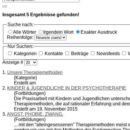
Insgesamt
5
Ergebnisse gefunden!
Suche nach:
Alle Wörter
Irgendein Wort
Exakter Ausdruck
Reihenfolge:
Nur Suchen:
Kategorien
Kontakte
Beiträge
Newsfeeds
Anzeige #
1.
Unsere Therapiemethoden
(Kategorie)
Erstellt am
2.
KINDER & JUGENDLICHE IN DER PSYCHOTHERAPIE
(Fortbildungen)
Die Praxisarbeit mit Kindern und Jugendlichen untersche
Therapiemethoden
, die auf rationaler Erfahrung und de
Erstellt am 19. November 2015
3.
ANGST. PHOBIE. ZWANG.
(Fortbildungen)
... mit den “alteingesessenen”
Therapiemethoden
meist s
werden wir uns mit den Methoden der Systemischen Therap