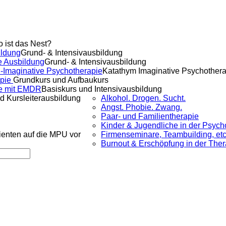
o ist das Nest?
ldung
Grund- & Intensivausbildung
e Ausbildung
Grund- & Intensivausbildung
-Imaginative Psychotherapie
Katathym Imaginative Psychother
apie
Grundkurs und Aufbaukurs
e mit EMDR
Basiskurs und Intensivausbildung
d Kursleiterausbildung
Alkohol. Drogen. Sucht.
Angst. Phobie. Zwang.
Paar- und Familientherapie
Kinder & Jugendliche in der Psych
lienten auf die MPU vor
Firmenseminare, Teambuilding, etc
Burnout & Erschöpfung in der Ther