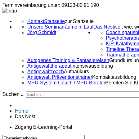
Terminvereinbarung unter: 09123-80 91 190
Kontakt
Startseite
zur Startseite
Unsere Seminarräume in Lauf
Das Nest
wer, wie, w
Jörg Schmidt
Coachingausbi
Psychotherapi
KIP. Katathymn
Timeline Ther
Traumatherapi
Autogenes Training & Fantasiereisen
Grundkurs un
Antigewalttherapeut
Intensivausbildung
Antigewaltcoach
Aufbaukurs
Antigewalt Präventionstrainer
Kompaktausbildung
MPU-System-Coach / MPU-Berater
Bereiten Sie K
Suchen ...
Home
Das Nest
Zugang E-Learning-Portal