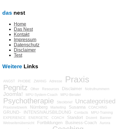
das
nest
Home
Das Nest
Kontakt
Impressum
Datenschutz
Disclaimer
Test
Weitere
Links
Praxis
ANGST
PHOBIE
ZWANG
Adresse
Pegnitz
Disclaimer
Other
Resources
Notrufnummern
Joomla!
MPU-System-Coach
MPU-Berater
Psychotherapie
Uncategorised
Steckbrief
Nürnberg
Susanna
Praxisnetzwerk
Marketing
COACHING
GRUND-
INTENSIVAUSBILDUNG
Contacts
MPU-Training
Standort
EXPERIENCE
ENERGETIC
COACH
Dozent
Banner
Fortbildungen
Business-Coach
Webseitenübersicht
Aurora
Coaching