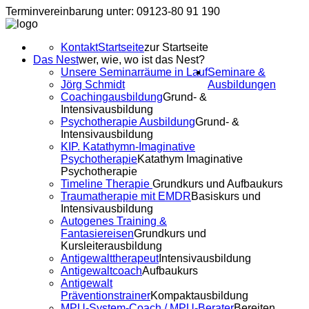
Terminvereinbarung unter: 09123-80 91 190
Kontakt
Startseite
zur Startseite
Das Nest
wer, wie, wo ist das Nest?
Unsere Seminarräume in Lauf
Seminare &
Jörg Schmidt
Ausbildungen
Coachingausbildung
Grund- &
Intensivausbildung
Psychotherapie Ausbildung
Grund- &
Intensivausbildung
KIP. Katathymn-Imaginative
Psychotherapie
Katathym Imaginative
Psychotherapie
Timeline Therapie
Grundkurs und Aufbaukurs
Traumatherapie mit EMDR
Basiskurs und
Intensivausbildung
Autogenes Training &
Fantasiereisen
Grundkurs und
Kursleiterausbildung
Antigewalttherapeut
Intensivausbildung
Antigewaltcoach
Aufbaukurs
Antigewalt
Präventionstrainer
Kompaktausbildung
MPU-System-Coach / MPU-Berater
Bereiten