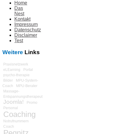
Home
Das
Nest
Kontakt
Impressum
Datenschutz
Disclaimer
Test
Weitere
Links
Praxisnetzwerk
eLEarning
Portal
psycho-therapie
Bilder
MPU-System-
Coach
MPU-Berater
Massage-
Entspannungstherapeut
Joomla!
Promo
Personal
Coaching
Notrufnummern
Coach
Pegnitz