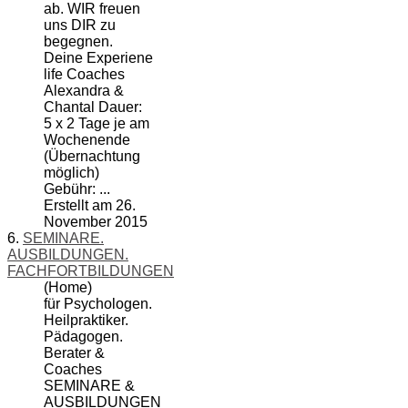
ab. WIR freuen
uns DIR zu
begegnen.
Deine Experiene
life
Coach
es
Alexandra &
Chantal Dauer:
5 x 2 Tage je am
Wochenende
(Übernachtung
möglich)
Gebühr: ...
Erstellt am 26.
November 2015
6.
SEMINARE.
AUSBILDUNGEN.
FACHFORTBILDUNGEN
(Home)
für Psychologen.
Heilpraktiker.
Pädagogen.
Berater &
Coach
es
SEMINARE &
AUSBILDUNGEN