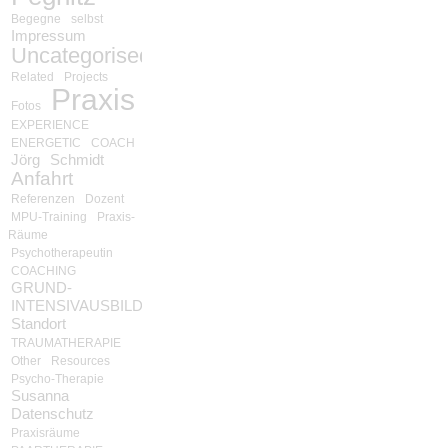
Begegne
selbst
Impressum
Uncategorised
Related
Projects
Praxis
Fotos
EXPERIENCE
ENERGETIC
COACH
Jörg
Schmidt
Anfahrt
Referenzen
Dozent
MPU-Training
Praxis-
Räume
Psychotherapeutin
COACHING
GRUND-
INTENSIVAUSBILDUNG
Standort
TRAUMATHERAPIE
Other
Resources
Psycho-Therapie
Susanna
Datenschutz
Praxisräume