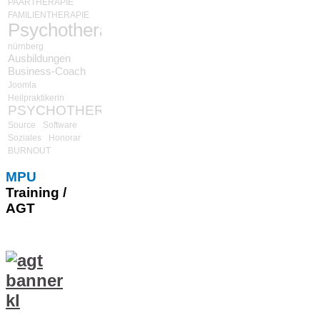
PAARTHERAPIE
FAMILIENTHERAPIE
Psychotherapie
nürnberg
Ausbildungen
Business-Coach
Joomla
Heilpraktikerin
PSYCHOTHERAPIE
Source
Software
Soziales
Honorar
BURNOUT
MPU
Training /
AGT