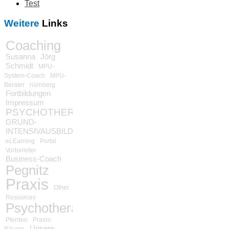
Test
Weitere
Links
Coaching
Susanna
Jörg
Schmidt
MPU-
System-Coach
MPU-
Berater
nürnberg
Fortbildungen
Impressum
PSYCHOTHERAPIE
GRUND-
INTENSIVAUSBILDUNG
eLEarning
Portal
Vorbereiter
Business-Coach
Pegnitz
Praxis
Other
Resources
Psychotherapie
Pferden
Praxis-
Unsere
Räume