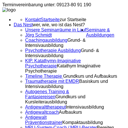
Terminvereinbarung unter: 09123-80 91 190
Kontakt
Startseite
zur Startseite
Das Nest
wer, wie, wo ist das Nest?
Unsere Seminarräume in Lauf
Seminare &
Jörg Schmidt
Ausbildungen
Coachingausbildung
Grund- &
Intensivausbildung
Psychotherapie Ausbildung
Grund- &
Intensivausbildung
KIP. Katathymn-Imaginative
Psychotherapie
Katathym Imaginative
Psychotherapie
Timeline Therapie
Grundkurs und Aufbaukurs
Traumatherapie mit EMDR
Basiskurs und
Intensivausbildung
Autogenes Training &
Fantasiereisen
Grundkurs und
Kursleiterausbildung
Antigewalttherapeut
Intensivausbildung
Antigewaltcoach
Aufbaukurs
Antigewalt
Präventionstrainer
Kompaktausbildung
MPU-System-Coach / MPU-Berater
Bereiten